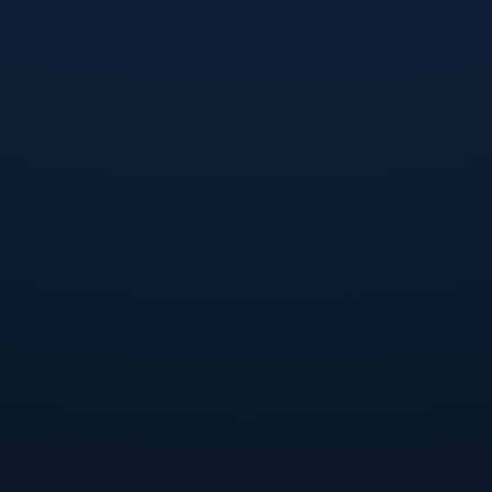
，如比分区段、加时与点球相关投注。
渠道下载。
荷官、电子游戏等模块，对服务器与支付接口要求较高。适合希望在大赛
赛会置顶显示。
。
用频繁在浏览器输入地址。适合网络环境一般、设备存储空间有限或不希望