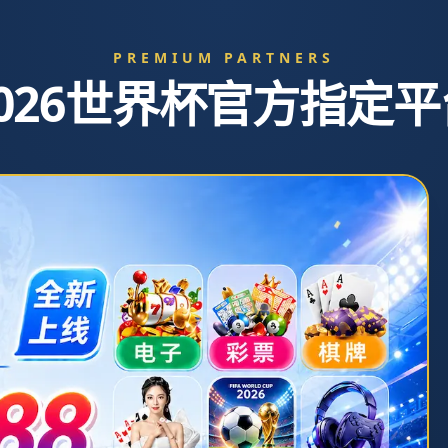
公司简介
产品中心
公司新闻
联系我们