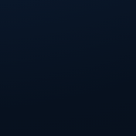
名和镜像站应对流量与屏蔽，因此用户需要掌握一定的更新习惯。
或 iOS 版本。世界杯半决赛前后若有更新，一般会在官网首页做醒
何带有缩短链接、要求输入账号密码的邮件，都要核对发件人域
会随代理而变。若APP提示“版本过旧”或无法连接服务器，可以