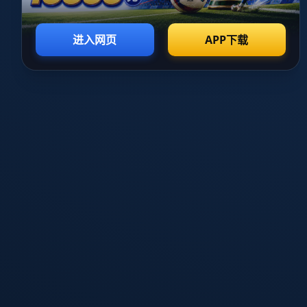
美加
美加墨世界杯半决赛投注APP
围绕美加墨世界杯半决赛投注APP，用户最关心的通常是可用的
入口或切换APP，这时如果地址没更新、登录方式不清楚，就很
大多数提供美加墨世界杯半决赛投注的APP并非在各国应用商店
尤其是对跨设备使用、一人多端登录的玩家而言。
常见类型的美加墨世界杯半决
围绕美加墨世界杯半决赛投注，当前主流APP大致可以按功能
1. 专注赛事投注类APP
这类APP以世界杯及其他主流足球赛事为核心，半决赛阶段会
首页直接展示美加墨世界杯半决赛赛程和盘口，支持全场、半场