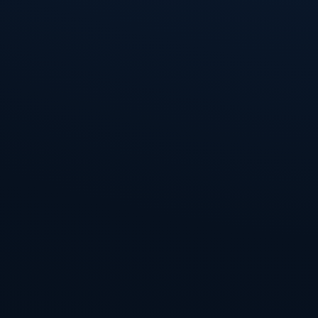
常见误判之一是把水位变化误当成内幕信号
，实际上很多是平台
损，而并非赛事信息突然逆转。
备用网址使用场景与入口变化
围绕美加墨世界杯的流量高峰，在线投注平台的主域名在部分地
口”。