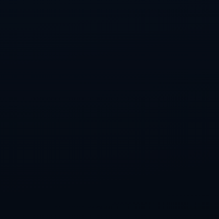
共用同一设备下注。
变动幅度，对比历史盘口，避免在高波动时被情绪催促多次追单。
断，应在“未结算注单/投注记录”中核查，确认未成功再考虑补
止某些玩法。
很多人容易在“半夜补看直播+顺手下注”的模式中增加冲动决策
是被推送通知带着走。美加墨多地球场气候差异较大，
盘前资料
点分析”更有实际价值。