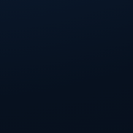
是大量串关压在强队胜上，平台通过提高赔付门槛来控制潜在亏
用网址、镜像站或多组登录入口，有的还提供“智能分流一键入