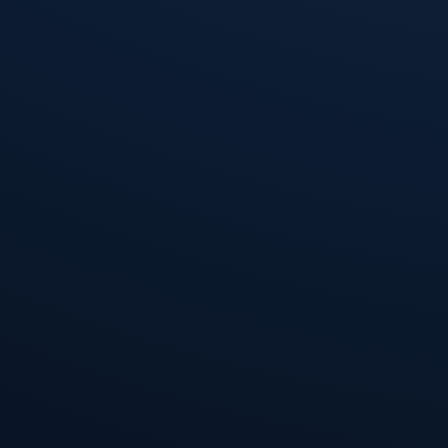
大小球盘口受赛程密集度影响明显，三主办国分散进行赛事，休
序化建模时也会压缩高比分赔率优势，这让“盲跟大球”的短线策
即时盘与滚球盘会在美加墨世界杯中占更高权重，平台利用多源
盘口细微变动背后的信息，比如强队在领先后早早放缓节奏，大
赔率逻辑调整与数据解读
美加墨世界杯在线投注中，赔率构成更依赖数据建模，主客场优
实力模型与跨洲距离的影响
数据模型会引入更多长途飞行变量，南美、欧洲球队往返穿梭北美
率压缩；而地理位置接近、时差适配好的球队，在某些中立球场
对于用户来说，关键是识别那些“名气大但旅程吃亏”的队伍，当
资金流向与热门队赔率误判
美加墨世界杯面向美洲庞大观赛人群，北美本土队伍以及明星云
没那么划算”的热门队赢球选项变多。