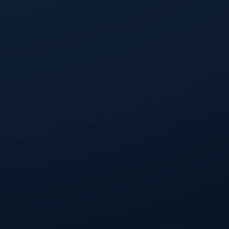
赛程中后段，更容易出现保守踢法和低比分赛果，在线平台在程
用户如果仍按传统“比赛中就只看比分”的方式操作，往往看不到
类因素驱动：基础实力模型、赛程与路程成本、市场资金流向。
旅途”的基础系数，导致传统印象中的“主场队”未必获得明显赔
是市场给出的“超值高赔”。
在线平台会根据投注量平衡风险，对水位进行微调，导致“看上去