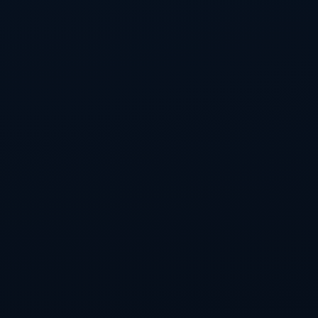
：域名结构与主站相似、通过站内消息或已绑定邮箱/短信官方推