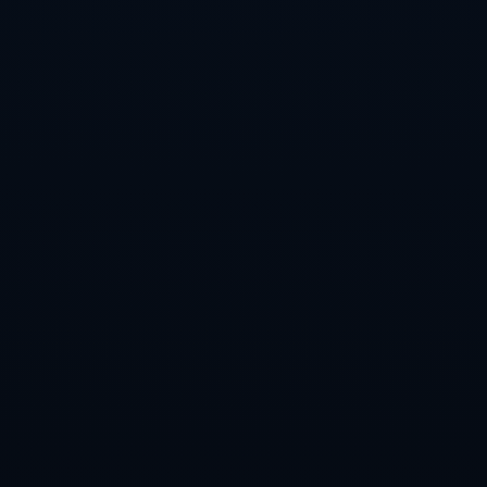
确认是否为仿冒站。
时间内频繁切换账号，这种情况下共享网络环境容易被误判，最好避免多人
能遇到“赔率已更新是否接受”的弹窗。合理做法是提前设定个人可接受的
额而未收到明确成功提示的状态下，不要自行假设“已经买到了”。若网络闪
市场的投注限额与风控规则，部分账户可能在短期内被限制最大注额或禁
险控制
覆盖工作日白天、深夜和清晨，在线投注节奏与过往世界杯会有显著差异。
场和单日资金上限，把临场判断主要集中在真正关注的数据对阵上，而不
，在时间有限的前提下，优先核对这些明确可量化的变量，比盲从“赛前热