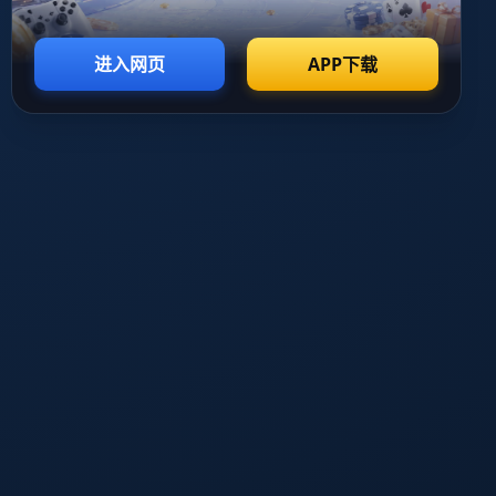
参考
规则有没有调整、以及备用网址和登录操作会不会更复杂。美加
奏的老玩家需要适应一套新的操作逻辑。
于在关键比赛前后保障登录顺畅。多地开球时间分布更广，盘路
冷门对阵提供亚洲让球盘、角球数、球员数据等延伸玩法，拉高
一、一球”模板开盘，
强队在连续客场或长途飞行后的首战，让球