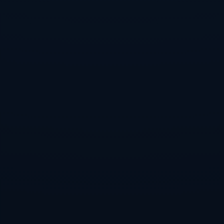
余额、提交注单，并非提供额外优惠。正规平台的备用网址具备几项特征