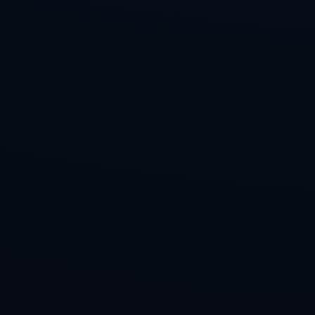
是否从未验证的备用网址进入，可通过对比收藏的官方域名列表
一些平台在大型赛事期间，会加严风控，例如限制同一 IP 短
下注延迟、赔率跳变与注单确认
美加墨世界杯的热门场次在滚球期赔率极度活跃，用户下单时可
任何一次线上投注都以“注单确认页面的状态”为准
，仅在输入金
单。
遇到同一场比赛短时间内重复下单的情况，需要注意平台对相同
跨时区赛程下的投注节奏与风
美加墨世界杯跨越多个时区，对亚洲用户而言，比赛时间段可能
比例。
更合理的做法是根据赛程提前划定自己关注的比赛窗口，预设单
中关于天气、场地类型的信息在某些大球或角球玩法上影响不小