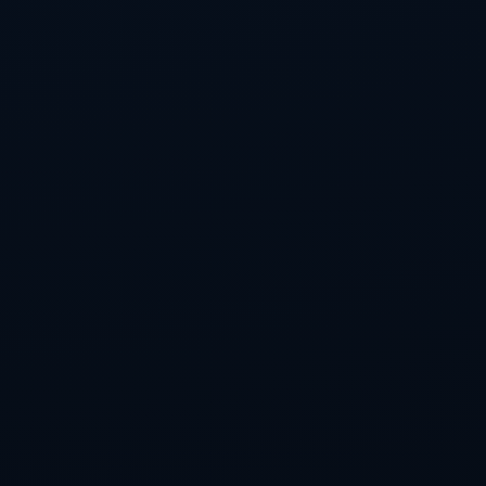
验证码都有可能被窃取。
误解。处理这些问题的方式，直接影响投注体验和风险。
在开赛前几分钟才充值或大量更改投注方案，减少因系统拥堵导