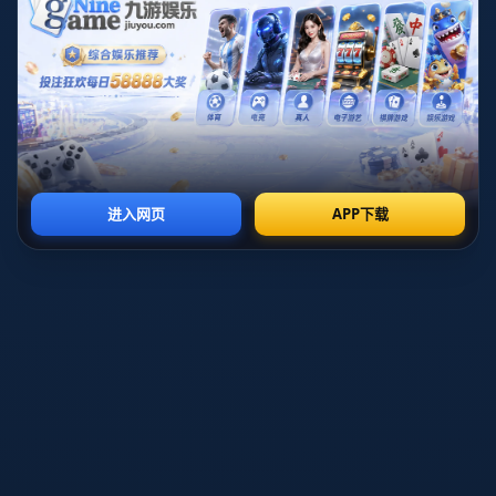
尝试在不同地点、不同时间段再次访问，避免高峰期同一基站过载
导致页面卡在加载中。
如果切换网络后仍然打不开，可以留意是否存在地区访问限制。有
些投注入口对特定区域会做屏蔽，表现为网页空白、长时间转圈或
提示“当前地区暂不支持访问”。此时可以：
对比其他设备同一网络是否可以访问相同投注地址。
使用运营商不同的手机卡测试，排除单一线路问题。
减少使用公共Wi‑Fi，公共网络常被统一封锁博彩相关域名。
网络限制类问题的特征是：所有类似投注网址都打开困难，而普通
应用访问正常
，遇到这种情况，频繁刷新作用不大，关键在于调整
网络环境。
浏览器与APP不同入口的异常表