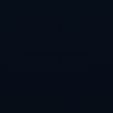
不少用户忽略了手机自身设置对2026世界杯手机投注的影响，尤其
是系统级安全与省电策略。
系统时间、证书与安全警告
投注网页或APP出现证书错误、连接不安全，常与以下因素有关：
手机系统时间严重偏差，导致HTTPS证书被判断为无效。
安装了第三方证书或VPN类软件，改变了加密通道。
安全软件识别到博彩相关风险，自动拦截连接。
建议用户：