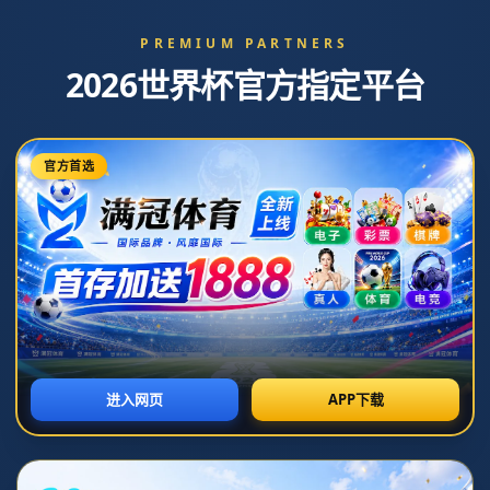
2026世界杯手机投注打不开怎么办？常见异常
和手机端体验整理
2026-07-07T01:29:08+08:00