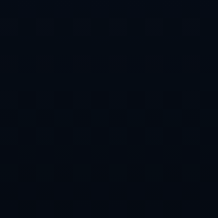
关闭极端省电模式，因为该模式下大量后台网络请求会被直接阻
止。
在投注过程中尽量保持APP在前台运行，减少长时间切出后再操作。
使用体验优化：从打不开到更
顺畅的手机端投注
解决“打不开”的问题只是基础，更重要的是结合自身情况优化整体手
机端体验，以减少关键时间点的卡顿与异常。
选择更适合自己的手机端入口形式
2026世界杯期间，常见的手机投注入口包括：
网页H5入口
：不需安装APP，适合偶尔下单的用户，缺点是依赖浏
览器兼容性和网络质量。
独立APP
：界面更接近原生体验，赛事更新更及时，适合频繁投注
的用户，但需要关注版本更新和安装来源安全。