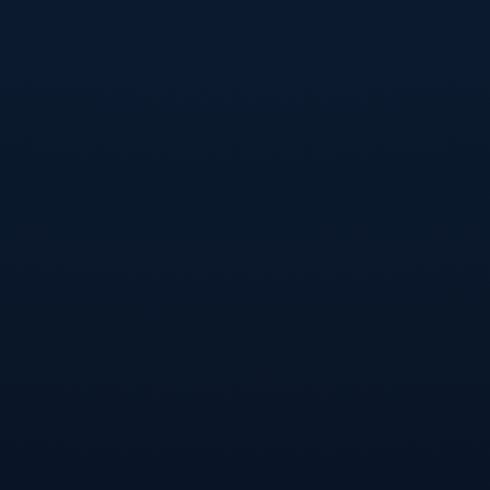
检查是否打开了浏览器“DoH”“隐私DNS”等高级功能
，部分设置可
能导致域名解析失败。
避免通过陌生二维码或短链接进入，优先使用平台公布的常用入口
地址。
APP类投注入口打不开的情况
对于提供独立APP的2026世界杯手机投注平台，打不开时表现通常
为：
APP点击后闪退或停在启动画面不动。
APP能进首页，但赛事列表空白、赔率不显示。
登录界面无法加载验证码或一直提示“连接服务器失败”。
处理步骤可以按以下顺序：
在手机系统设置中关闭APP，清除后台，再次打开，排除临时卡死。
检查APP权限设置，授予网络、存储等基础权限，因为有些APP需要