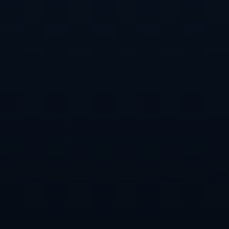
化的今日，体育不仅是竞技，也是文化交流的桥梁。它能打破国
界，拉近人心。然而，过于复杂的签证流程可能让一些潜在的运动
员无法参与其中，削弱了体育比赛的多样性与包容性。
解决国际赛事中的签证难题，需要各方共同努力。赛事组织者、运
动员和外交机构应加强沟通，建立更加高效透明的签证申请流程。
同时，组织方也可提供专属团队，为运动员提供签证咨询与支持，
确保其能及时参赛。此外，体育联合会与各国政府可签署协议，*减
少或豁免运动员的入境限制*，从而促进国际体育的繁荣发展。