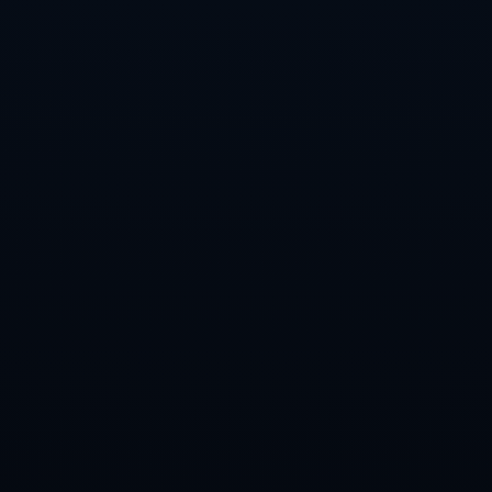
沃拉卡娃的签证事件，正是全球体育界需要正视并解决的典型案
例。它提醒我们，在享受精彩赛事的同时，不应忽视每位运动员背
后的复杂准备工作。只有当签证问题不再成为障碍，全球观众才能
欣赏到真正的精彩比赛，体育赛事也才能达到其促进国际交流的初
衷。