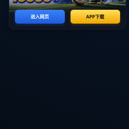
**穆斯卡特：我们还有提升空间 对阵国安会坚持自己打法**
在近期的一场新闻发布会上，**穆斯卡特**表达了对球队现状
安**的比赛增添了更多的期待。穆斯卡特强调，尽管面临强大