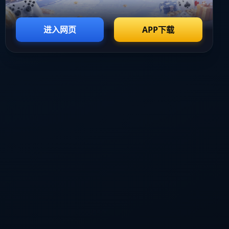
法
论不仅引发了球迷和媒体的广泛关注，也为即将到来的对阵**国